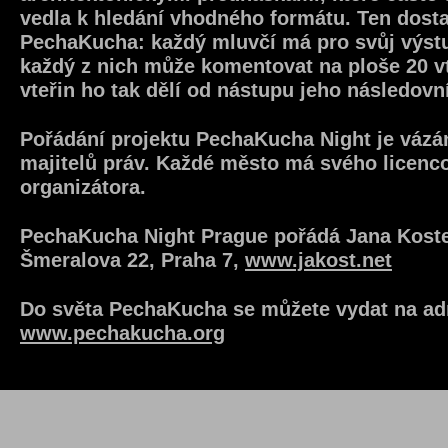
vedla k hledání vhodného formátu. Ten dost
PechaKucha: každý mluvčí má pro svůj výst
každý z nich může komentovat na ploše 20 vt
vteřin ho tak dělí od nástupu jeho následovn
Pořádání projektu PechaKucha Night je vázán
majitelů práv. Každé město má svého licen
organizátora.
PechaKucha Night Prague pořádá Jana Kostel
Šmeralova 22, Praha 7,
www.jakost.net
Do světa PechaKucha se můžete vydat na ad
www.pechakucha.org