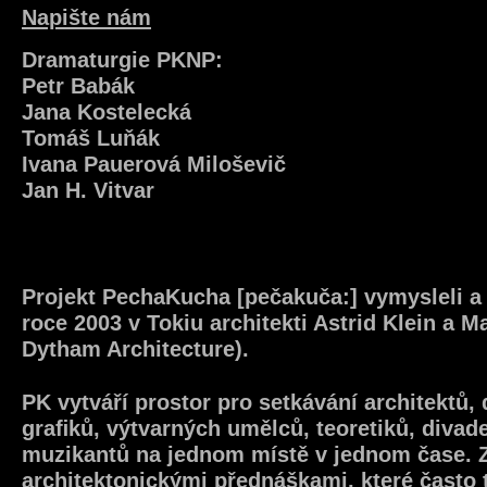
Napište nám
Dramaturgie PKNP:
Petr Babák
Jana Kostelecká
Tomáš Luňák
Ivana Pauerová Miloševič
Jan H. Vitvar
Projekt PechaKucha [pečakuča:] vymysleli a u
roce 2003 v Tokiu architekti Astrid Klein a 
Dytham Architecture).
PK vytváří prostor pro setkávání architektů,
graﬁků, výtvarných umělců, teoretiků, divad
muzikantů na jednom místě v jednom čase. 
architektonickými přednáškami, které často t