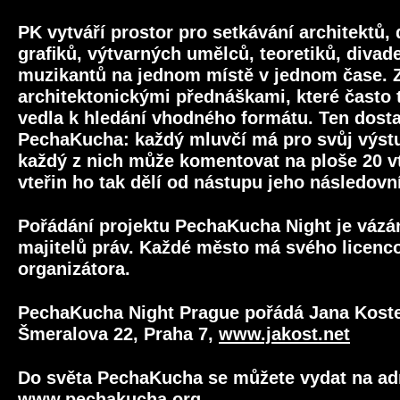
PK vytváří prostor pro setkávání architektů,
graﬁků, výtvarných umělců, teoretiků, divad
muzikantů na jednom místě v jednom čase. 
architektonickými přednáškami, které často t
vedla k hledání vhodného formátu. Ten dost
PechaKucha: každý mluvčí má pro svůj výst
každý z nich může komentovat na ploše 20 vt
vteřin ho tak dělí od nástupu jeho následovn
Pořádání projektu PechaKucha Night je vázán
majitelů práv. Každé město má svého licen
organizátora.
PechaKucha Night Prague pořádá Jana Kostel
Šmeralova 22, Praha 7,
www.jakost.net
Do světa PechaKucha se můžete vydat na ad
www.pechakucha.org