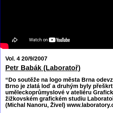
Vol. 4 20/9/2007
Petr Babák (Laboratoř)
“Do soutěže na logo města Brna odevz
Brno je zlatá loď a druhým byly přešk
uměleckoprůmyslové v ateliéru Grafick
žižkovském grafickém studiu Laboratoř v
(Michal Nanoru, Živel) www.laboratory.