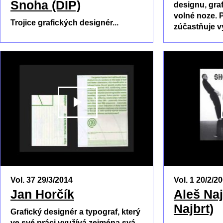
Snoha (DIP)
designu, gra
volné noze. 
Trojice grafických designér...
zúčastňuje 
PŘEHRÁT
Vol. 37 29/3/2014
Vol. 1 20/2/2
Jan Horčík
Aleš Naj
Najbrt)
Grafický designér a typograf, který
ve své práci využívá zejména svá