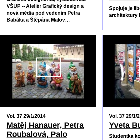
VŠUP -- Ateliér Grafický design a
Spojuje je li
nová média pod vedením Petra
architektury 
Babáka a Štěpána Malov…
PŘEHRÁT
Vol. 37 29/1/2014
Vol. 37 29/1/
Matěj Hanauer, Petra
Yveta B
Roubalová, Palo
Studentka k