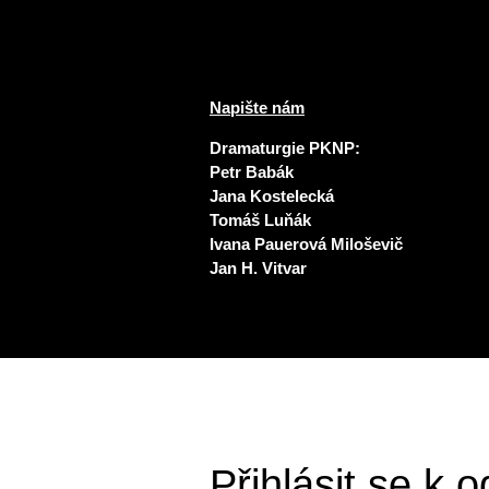
Napište nám
Dramaturgie PKNP:
Petr Babák
Jana Kostelecká
Tomáš Luňák
Ivana Pauerová Miloševič
Jan H. Vitvar
Přihlásit se k 