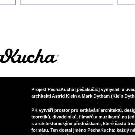
Projekt PechaKucha [pečakuča:] vymysleli a uvedl
architekti Astrid Klein a Mark Dytham (Klein Dyt
PK vytváří prostor pro setkávání architektů, des
teoretiků, divadelníků, ﬁlmařů a muzikantů na j
s architektonickými přednáškami, které často trv
formátu. Ten dostal jméno PechaKucha: každý ml