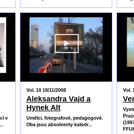
PŘEHRÁT
PŘEHRÁ
Vol. 10 18/11/2008
Vol. 
Aleksandra Vajd a
Ve
Hynek Alt
Vyst
Praz
cí v
Umělci, fotografové, pedagogové.
(199
..
Oba jsou absolventy katedr...
FFUK