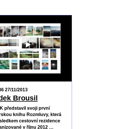
T
PŘEHRÁT
36 27/11/2013
dek Brousil
K představil svoji první
rskou knihu Rozmluvy, která
ýsledkem cestovní rezidence
anizované v říjnu 2012 …