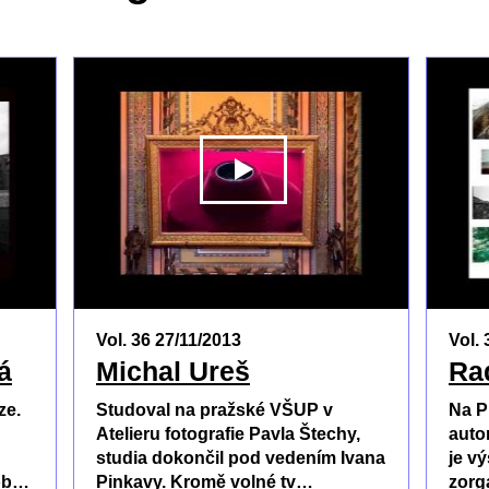
PŘEHRÁT
PŘEHRÁ
Vol. 36 27/11/2013
Vol. 
á
Michal Ureš
Ra
ze.
Studoval na pražské VŠUP v
Na P
Atelieru fotografie Pavla Štechy,
auto
studia dokončil pod vedením Ivana
je v
tob…
Pinkavy. Kromě volné tv…
zorg