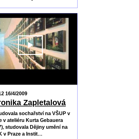
T
PŘEHRÁT
12 16/4/2009
ronika Zapletalová
udovala sochařství na VŠUP v
e v ateliéru Kurta Gebauera
7), studovala Dějiny umění na
 v Praze a Instit…