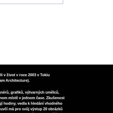
i v život v roce 2003 v Tokiu
ham Architecture).
ignérů, graﬁků, výtvarných umělců,
ednom místě v jednom čase. Zkušenost
ají hodiny, vedla k hledání vhodného
uvčí má pro svůj výstup 20 obrázků