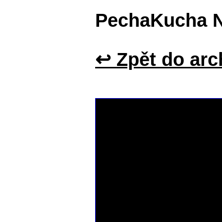
PechaKucha N
↩ Zpět do arc