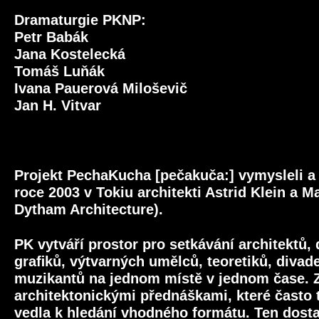
Dramaturgie PKNP:
Petr Babák
Jana Kostelecká
Tomáš Luňák
Ivana Pauerová Miloševič
Jan H. Vitvar
Projekt PechaKucha [pečakuča:] vymysleli a u
roce 2003 v Tokiu architekti Astrid Klein a 
Dytham Architecture).
PK vytváří prostor pro setkávání architektů,
graﬁků, výtvarných umělců, teoretiků, divad
muzikantů na jednom místě v jednom čase. 
architektonickými přednáškami, které často t
vedla k hledání vhodného formátu. Ten dost